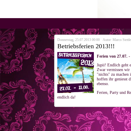
Donnerstag, 25.07.2013 00:00
Autor: Marco Stettle
Betriebsferien 2013!!!
Ferien von 27.07. -
Jupii! Endlich geht e
Zwar vermissen wir 
"nichts" zu machen 
hoffen ihr geniesst 
ebenso.
Ferien, Party und R
endlich da!